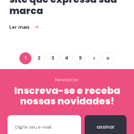
marca
Ler mais
1
2
3
4
5
Newsletter
Inscreva-se e receba
nossas novidades!
assinar