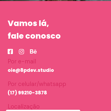
Vamos lá,
fale conosco
Por e-mail
oie@8pdev.studio
Por celular/whatsapp
(17) 99210-3878
Localização