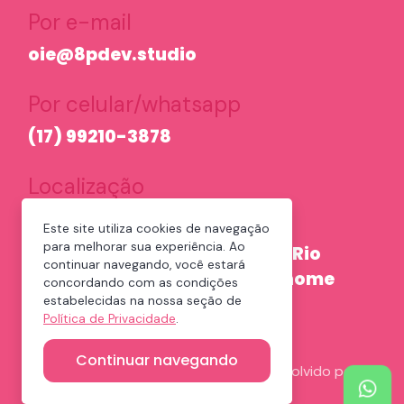
Por e-mail
oie@8pdev.studio
Por celular/whatsapp
(17) 99210-3878
Localização
(provisório devido a pandemia)
Este site utiliza cookies de navegação
para melhorar sua experiência. Ao
A equipe 8P é de São José do Rio
continuar navegando, você estará
Preto, São Paulo, e atua em home
concordando com as condições
office
estabelecidas na nossa seção de
Política de Privacidade
.
Continuar navegando
© 2026 Direitos Reservados | Desenvolvido por
8Pdev.studio